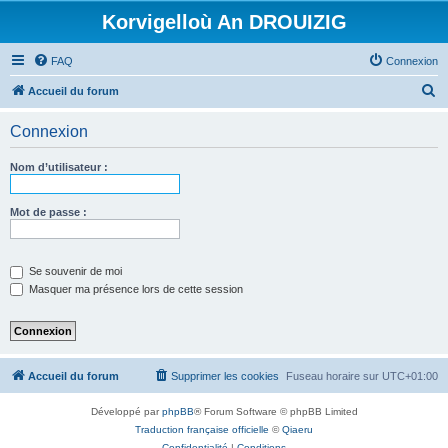
Korvigelloù An DROUIZIG
FAQ
Connexion
R
Accueil du forum
e
Connexion
c
h
Nom d’utilisateur :
e
r
Mot de passe :
c
h
Se souvenir de moi
e
Masquer ma présence lors de cette session
r
Accueil du forum
Supprimer les cookies
Fuseau horaire sur
UTC+01:00
Développé par
phpBB
® Forum Software © phpBB Limited
Traduction française officielle
©
Qiaeru
Confidentialité
|
Conditions