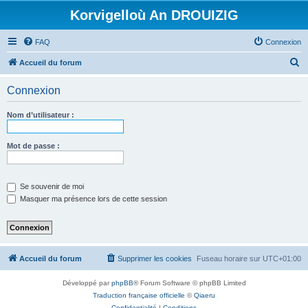
Korvigelloù An DROUIZIG
FAQ
Connexion
R
Accueil du forum
e
Connexion
c
h
Nom d’utilisateur :
e
r
Mot de passe :
c
h
Se souvenir de moi
e
Masquer ma présence lors de cette session
r
Accueil du forum
Supprimer les cookies
Fuseau horaire sur
UTC+01:00
Développé par
phpBB
® Forum Software © phpBB Limited
Traduction française officielle
©
Qiaeru
Confidentialité
|
Conditions