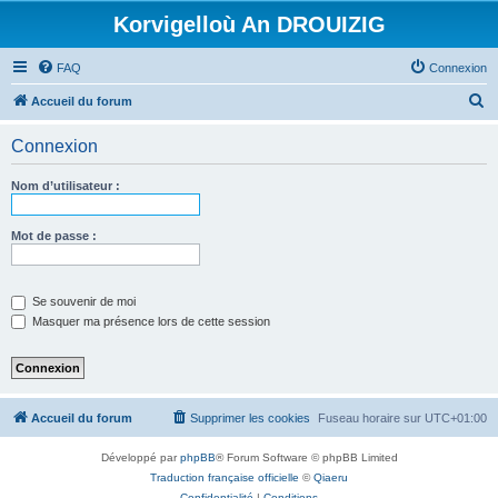
Korvigelloù An DROUIZIG
FAQ
Connexion
R
Accueil du forum
e
Connexion
c
h
Nom d’utilisateur :
e
r
Mot de passe :
c
h
Se souvenir de moi
e
Masquer ma présence lors de cette session
r
Accueil du forum
Supprimer les cookies
Fuseau horaire sur
UTC+01:00
Développé par
phpBB
® Forum Software © phpBB Limited
Traduction française officielle
©
Qiaeru
Confidentialité
|
Conditions