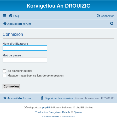
Korvigelloù An DROUIZIG
FAQ
Connexion
R
Accueil du forum
e
Connexion
c
h
Nom d’utilisateur :
e
r
Mot de passe :
c
h
Se souvenir de moi
e
Masquer ma présence lors de cette session
r
Accueil du forum
Supprimer les cookies
Fuseau horaire sur
UTC+01:00
Développé par
phpBB
® Forum Software © phpBB Limited
Traduction française officielle
©
Qiaeru
Confidentialité
|
Conditions