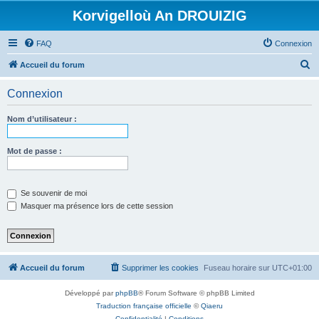
Korvigelloù An DROUIZIG
FAQ
Connexion
R
Accueil du forum
e
Connexion
c
h
Nom d’utilisateur :
e
r
Mot de passe :
c
h
Se souvenir de moi
e
Masquer ma présence lors de cette session
r
Accueil du forum
Supprimer les cookies
Fuseau horaire sur
UTC+01:00
Développé par
phpBB
® Forum Software © phpBB Limited
Traduction française officielle
©
Qiaeru
Confidentialité
|
Conditions