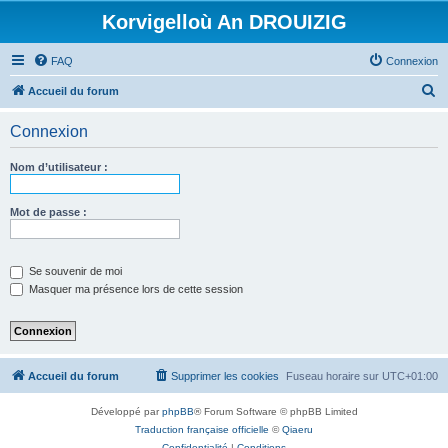
Korvigelloù An DROUIZIG
FAQ
Connexion
R
Accueil du forum
e
Connexion
c
h
Nom d’utilisateur :
e
r
Mot de passe :
c
h
Se souvenir de moi
e
Masquer ma présence lors de cette session
r
Accueil du forum
Supprimer les cookies
Fuseau horaire sur
UTC+01:00
Développé par
phpBB
® Forum Software © phpBB Limited
Traduction française officielle
©
Qiaeru
Confidentialité
|
Conditions