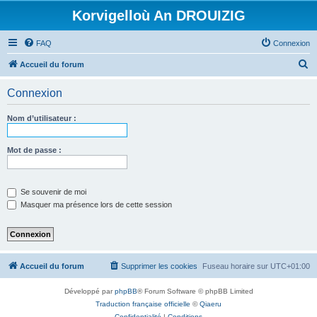
Korvigelloù An DROUIZIG
FAQ
Connexion
R
Accueil du forum
e
Connexion
c
h
Nom d’utilisateur :
e
r
Mot de passe :
c
h
Se souvenir de moi
e
Masquer ma présence lors de cette session
r
Accueil du forum
Supprimer les cookies
Fuseau horaire sur
UTC+01:00
Développé par
phpBB
® Forum Software © phpBB Limited
Traduction française officielle
©
Qiaeru
Confidentialité
|
Conditions