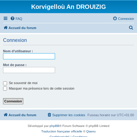
Korvigelloù An DROUIZIG
FAQ
Connexion
R
Accueil du forum
e
Connexion
c
h
Nom d’utilisateur :
e
r
Mot de passe :
c
h
Se souvenir de moi
e
Masquer ma présence lors de cette session
r
Accueil du forum
Supprimer les cookies
Fuseau horaire sur
UTC+01:00
Développé par
phpBB
® Forum Software © phpBB Limited
Traduction française officielle
©
Qiaeru
Confidentialité
|
Conditions