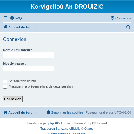
Korvigelloù An DROUIZIG
FAQ
Connexion
R
Accueil du forum
e
Connexion
c
h
Nom d’utilisateur :
e
r
Mot de passe :
c
h
Se souvenir de moi
e
Masquer ma présence lors de cette session
r
Accueil du forum
Supprimer les cookies
Fuseau horaire sur
UTC+01:00
Développé par
phpBB
® Forum Software © phpBB Limited
Traduction française officielle
©
Qiaeru
Confidentialité
|
Conditions