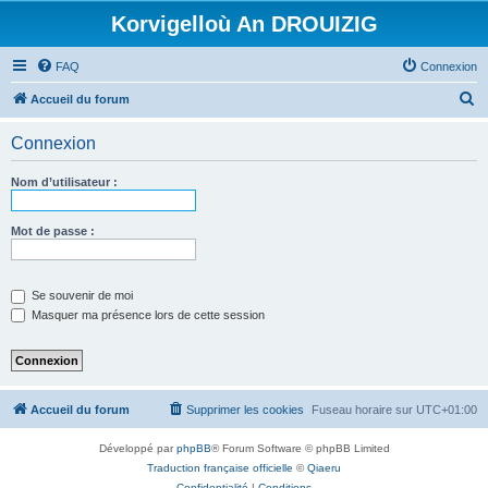
Korvigelloù An DROUIZIG
FAQ
Connexion
R
Accueil du forum
e
Connexion
c
h
Nom d’utilisateur :
e
r
Mot de passe :
c
h
Se souvenir de moi
e
Masquer ma présence lors de cette session
r
Accueil du forum
Supprimer les cookies
Fuseau horaire sur
UTC+01:00
Développé par
phpBB
® Forum Software © phpBB Limited
Traduction française officielle
©
Qiaeru
Confidentialité
|
Conditions