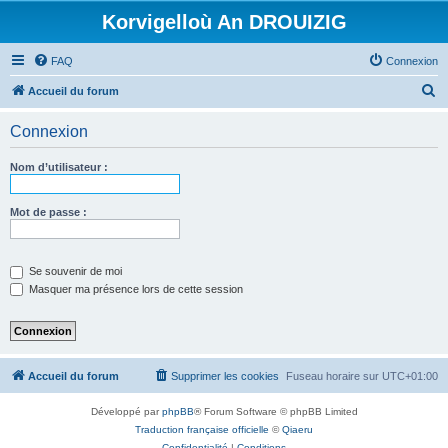
Korvigelloù An DROUIZIG
FAQ
Connexion
R
Accueil du forum
e
Connexion
c
h
Nom d’utilisateur :
e
r
Mot de passe :
c
h
Se souvenir de moi
e
Masquer ma présence lors de cette session
r
Accueil du forum
Supprimer les cookies
Fuseau horaire sur
UTC+01:00
Développé par
phpBB
® Forum Software © phpBB Limited
Traduction française officielle
©
Qiaeru
Confidentialité
|
Conditions