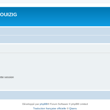
ROUIZIG
tte session
Développé par
phpBB
® Forum Software © phpBB Limited
Traduction française officielle
©
Qiaeru