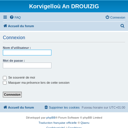
Korvigelloù An DROUIZIG
FAQ
Connexion
R
Accueil du forum
e
Connexion
c
h
Nom d’utilisateur :
e
r
Mot de passe :
c
h
Se souvenir de moi
e
Masquer ma présence lors de cette session
r
Accueil du forum
Supprimer les cookies
Fuseau horaire sur
UTC+01:00
Développé par
phpBB
® Forum Software © phpBB Limited
Traduction française officielle
©
Qiaeru
Confidentialité
|
Conditions