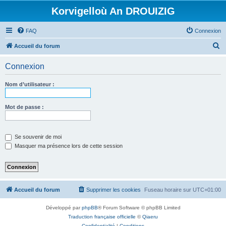
Korvigelloù An DROUIZIG
FAQ
Connexion
R
Accueil du forum
e
Connexion
c
h
Nom d’utilisateur :
e
r
Mot de passe :
c
h
Se souvenir de moi
e
Masquer ma présence lors de cette session
r
Accueil du forum
Supprimer les cookies
Fuseau horaire sur
UTC+01:00
Développé par
phpBB
® Forum Software © phpBB Limited
Traduction française officielle
©
Qiaeru
Confidentialité
|
Conditions