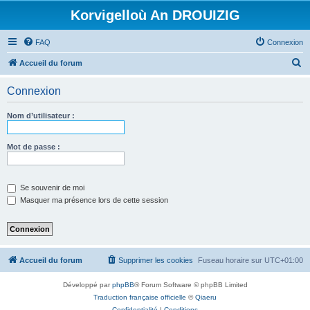
Korvigelloù An DROUIZIG
FAQ
Connexion
R
Accueil du forum
e
Connexion
c
h
Nom d’utilisateur :
e
r
Mot de passe :
c
h
Se souvenir de moi
e
Masquer ma présence lors de cette session
r
Accueil du forum
Supprimer les cookies
Fuseau horaire sur
UTC+01:00
Développé par
phpBB
® Forum Software © phpBB Limited
Traduction française officielle
©
Qiaeru
Confidentialité
|
Conditions