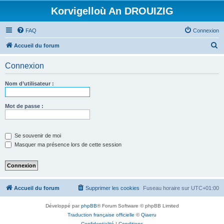
Korvigelloù An DROUIZIG
FAQ
Connexion
R
Accueil du forum
e
Connexion
c
h
Nom d’utilisateur :
e
r
Mot de passe :
c
h
Se souvenir de moi
e
Masquer ma présence lors de cette session
r
Accueil du forum
Supprimer les cookies
Fuseau horaire sur
UTC+01:00
Développé par
phpBB
® Forum Software © phpBB Limited
Traduction française officielle
©
Qiaeru
Confidentialité
|
Conditions