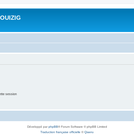
ROUIZIG
tte session
Développé par
phpBB
® Forum Software © phpBB Limited
Traduction française officielle
©
Qiaeru