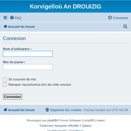
Korvigelloù An DROUIZIG
FAQ
Connexion
R
Accueil du forum
e
Connexion
c
h
Nom d’utilisateur :
e
r
Mot de passe :
c
h
Se souvenir de moi
e
Masquer ma présence lors de cette session
r
Accueil du forum
Supprimer les cookies
Fuseau horaire sur
UTC+01:00
Développé par
phpBB
® Forum Software © phpBB Limited
Traduction française officielle
©
Qiaeru
Confidentialité
|
Conditions