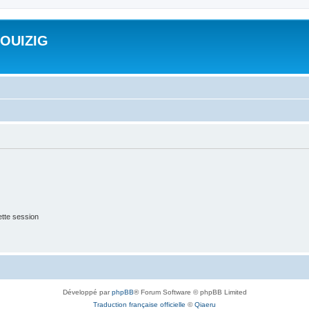
ROUIZIG
tte session
Développé par
phpBB
® Forum Software © phpBB Limited
Traduction française officielle
©
Qiaeru