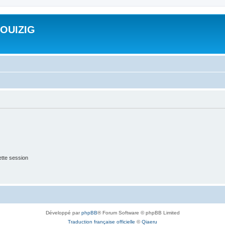
ROUIZIG
tte session
Développé par
phpBB
® Forum Software © phpBB Limited
Traduction française officielle
©
Qiaeru