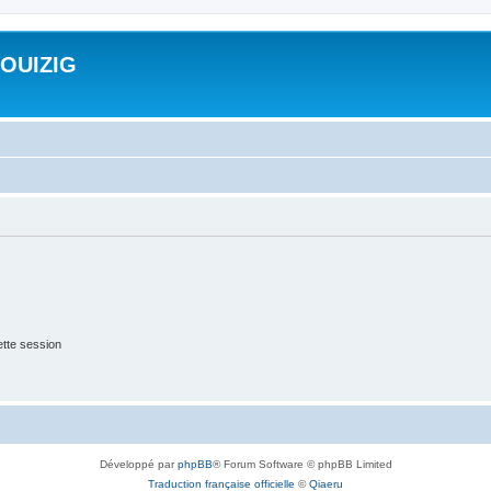
ROUIZIG
tte session
Développé par
phpBB
® Forum Software © phpBB Limited
Traduction française officielle
©
Qiaeru