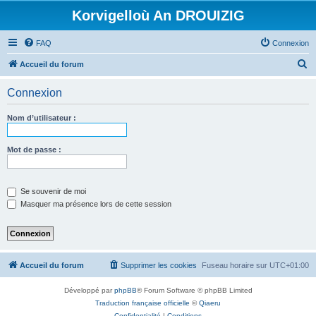
Korvigelloù An DROUIZIG
FAQ
Connexion
R
Accueil du forum
e
Connexion
c
h
Nom d’utilisateur :
e
r
Mot de passe :
c
h
Se souvenir de moi
e
Masquer ma présence lors de cette session
r
Accueil du forum
Supprimer les cookies
Fuseau horaire sur
UTC+01:00
Développé par
phpBB
® Forum Software © phpBB Limited
Traduction française officielle
©
Qiaeru
Confidentialité
|
Conditions