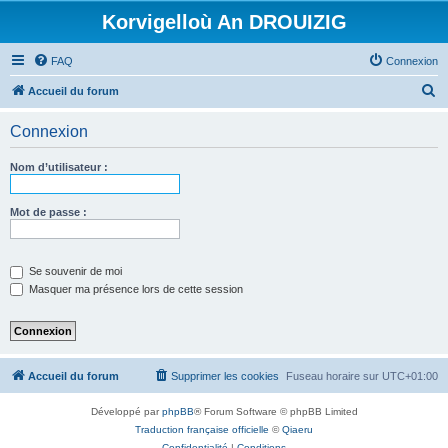
Korvigelloù An DROUIZIG
FAQ
Connexion
R
Accueil du forum
e
Connexion
c
h
Nom d’utilisateur :
e
r
Mot de passe :
c
h
Se souvenir de moi
e
Masquer ma présence lors de cette session
r
Accueil du forum
Supprimer les cookies
Fuseau horaire sur
UTC+01:00
Développé par
phpBB
® Forum Software © phpBB Limited
Traduction française officielle
©
Qiaeru
Confidentialité
|
Conditions