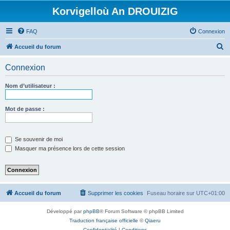
Korvigelloù An DROUIZIG
FAQ
Connexion
R
Accueil du forum
e
Connexion
c
h
Nom d’utilisateur :
e
r
Mot de passe :
c
h
Se souvenir de moi
e
Masquer ma présence lors de cette session
r
Accueil du forum
Supprimer les cookies
Fuseau horaire sur
UTC+01:00
Développé par
phpBB
® Forum Software © phpBB Limited
Traduction française officielle
©
Qiaeru
Confidentialité
|
Conditions