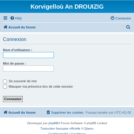
Korvigelloù An DROUIZIG
FAQ
Connexion
R
Accueil du forum
e
Connexion
c
h
Nom d’utilisateur :
e
r
Mot de passe :
c
h
Se souvenir de moi
e
Masquer ma présence lors de cette session
r
Accueil du forum
Supprimer les cookies
Fuseau horaire sur
UTC+01:00
Développé par
phpBB
® Forum Software © phpBB Limited
Traduction française officielle
©
Qiaeru
Confidentialité
|
Conditions