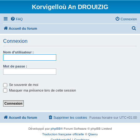
Korvigelloù An DROUIZIG
FAQ
Connexion
R
Accueil du forum
e
Connexion
c
h
Nom d’utilisateur :
e
r
Mot de passe :
c
h
Se souvenir de moi
e
Masquer ma présence lors de cette session
r
Accueil du forum
Supprimer les cookies
Fuseau horaire sur
UTC+01:00
Développé par
phpBB
® Forum Software © phpBB Limited
Traduction française officielle
©
Qiaeru
Confidentialité
|
Conditions