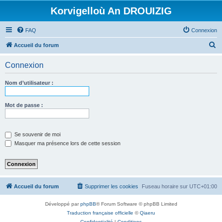
Korvigelloù An DROUIZIG
FAQ
Connexion
R
Accueil du forum
e
Connexion
c
h
Nom d’utilisateur :
e
r
Mot de passe :
c
h
Se souvenir de moi
e
Masquer ma présence lors de cette session
r
Accueil du forum
Supprimer les cookies
Fuseau horaire sur
UTC+01:00
Développé par
phpBB
® Forum Software © phpBB Limited
Traduction française officielle
©
Qiaeru
Confidentialité
|
Conditions