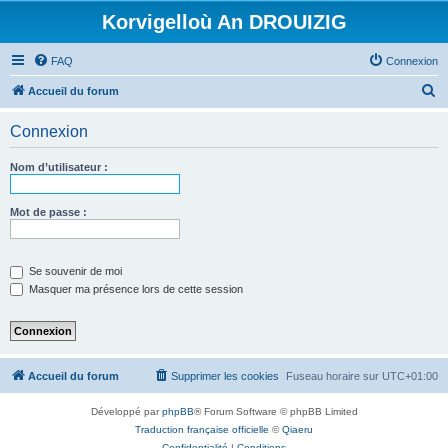
Korvigelloù An DROUIZIG
FAQ
Connexion
R
Accueil du forum
e
Connexion
c
h
Nom d’utilisateur :
e
r
Mot de passe :
c
h
Se souvenir de moi
e
Masquer ma présence lors de cette session
r
Accueil du forum
Supprimer les cookies
Fuseau horaire sur
UTC+01:00
Développé par
phpBB
® Forum Software © phpBB Limited
Traduction française officielle
©
Qiaeru
Confidentialité
|
Conditions