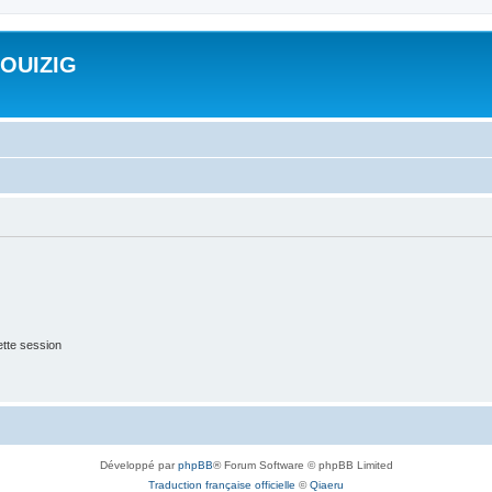
ROUIZIG
tte session
Développé par
phpBB
® Forum Software © phpBB Limited
Traduction française officielle
©
Qiaeru