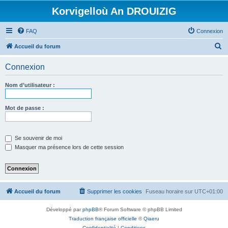
Korvigelloù An DROUIZIG
FAQ
Connexion
R
Accueil du forum
e
Connexion
c
h
Nom d’utilisateur :
e
r
Mot de passe :
c
h
Se souvenir de moi
e
Masquer ma présence lors de cette session
r
Accueil du forum
Supprimer les cookies
Fuseau horaire sur
UTC+01:00
Développé par
phpBB
® Forum Software © phpBB Limited
Traduction française officielle
©
Qiaeru
Confidentialité
|
Conditions