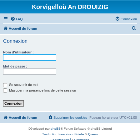
Korvigelloù An DROUIZIG
FAQ
Connexion
R
Accueil du forum
e
Connexion
c
h
Nom d’utilisateur :
e
r
Mot de passe :
c
h
Se souvenir de moi
e
Masquer ma présence lors de cette session
r
Accueil du forum
Supprimer les cookies
Fuseau horaire sur
UTC+01:00
Développé par
phpBB
® Forum Software © phpBB Limited
Traduction française officielle
©
Qiaeru
Confidentialité
|
Conditions