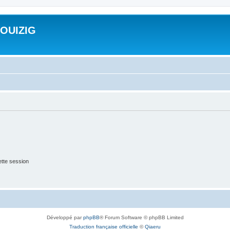
ROUIZIG
tte session
Développé par
phpBB
® Forum Software © phpBB Limited
Traduction française officielle
©
Qiaeru