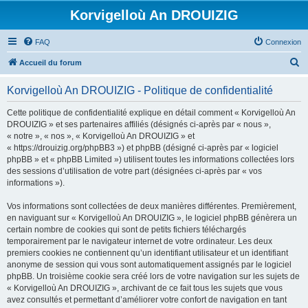
Korvigelloù An DROUIZIG
FAQ
Connexion
R
Accueil du forum
e
Korvigelloù An DROUIZIG - Politique de confidentialité
c
h
Cette politique de confidentialité explique en détail comment « Korvigelloù An
DROUIZIG » et ses partenaires affiliés (désignés ci-après par « nous »,
e
« notre », « nos », « Korvigelloù An DROUIZIG » et
r
« https://drouizig.org/phpBB3 ») et phpBB (désigné ci-après par « logiciel
phpBB » et « phpBB Limited ») utilisent toutes les informations collectées lors
c
des sessions d’utilisation de votre part (désignées ci-après par « vos
h
informations »).
e
Vos informations sont collectées de deux manières différentes. Premièrement,
r
en naviguant sur « Korvigelloù An DROUIZIG », le logiciel phpBB génèrera un
certain nombre de cookies qui sont de petits fichiers téléchargés
temporairement par le navigateur internet de votre ordinateur. Les deux
premiers cookies ne contiennent qu’un identifiant utilisateur et un identifiant
anonyme de session qui vous sont automatiquement assignés par le logiciel
phpBB. Un troisième cookie sera créé lors de votre navigation sur les sujets de
« Korvigelloù An DROUIZIG », archivant de ce fait tous les sujets que vous
avez consultés et permettant d’améliorer votre confort de navigation en tant