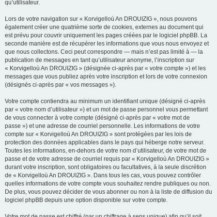
qu’utilisateur.
Lors de votre navigation sur « Korvigelloù An DROUIZIG », nous pouvons
également créer une quatrième sorte de cookies, externes au document qui
est prévu pour couvrir uniquement les pages créées par le logiciel phpBB. La
seconde manière est de récupérer les informations que vous nous envoyez et
que nous collectons. Ceci peut correspondre — mais n’est pas limité à — la
publication de messages en tant qu’utilisateur anonyme, l’inscription sur
« Korvigelloù An DROUIZIG » (désignée ci-après par « votre compte ») et les
messages que vous publiez après votre inscription et lors de votre connexion
(désignés ci-après par « vos messages »).
Votre compte contiendra au minimum un identifiant unique (désigné ci-après
par « votre nom d’utilisateur ») et un mot de passe personnel vous permettant
de vous connecter à votre compte (désigné ci-après par « votre mot de
passe ») et une adresse de courriel personnelle. Les informations de votre
compte sur « Korvigelloù An DROUIZIG » sont protégées par les lois de
protection des données applicables dans le pays qui héberge notre serveur.
Toutes les informations, en-dehors de votre nom d’utilisateur, de votre mot de
passe et de votre adresse de courriel requis par « Korvigelloù An DROUIZIG »
durant votre inscription, sont obligatoires ou facultatives, à la seule discrétion
de « Korvigelloù An DROUIZIG ». Dans tous les cas, vous pouvez contrôler
quelles informations de votre compte vous souhaitez rendre publiques ou non.
De plus, vous pouvez décider de vous abonner ou non à la liste de diffusion du
logiciel phpBB depuis une option disponible sur votre compte.
Votre mot de passe est chiffré (par un chiffrage à sens unique) afin qu’il soit