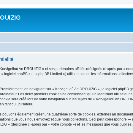
ROUIZIG
tialité
 Korvigelloù An DROUIZIG » et ses partenaires affiliés (désignés ci-après par « nou
« logiciel phpBB » et « phpBB Limited ») utilisent toutes les informations collectées 
 Premièrement, en naviguant sur « Korvigelloù An DROUIZIG », le logiciel phpBB gén
ordinateur. Les deux premiers cookies ne contiennent qu’un identifiant utilisateur 
okie sera créé lors de votre navigation sur les sujets de « Korvigelloù An DROUIZI
n tant qu’utilisateur.
us pouvons également créer une quatrième sorte de cookies, externes au document 
mations que vous nous envoyez et que nous collectons. Ceci peut correspondre — m
IZIG » (désignée ci-après par « votre compte ») et les messages que vous publiez ap