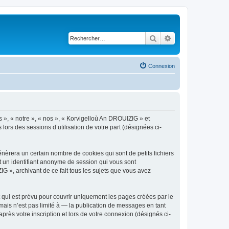
Rechercher
Recherche avancé
Connexion
s », « notre », « nos », « Korvigelloù An DROUIZIG » et
lors des sessions d’utilisation de votre part (désignées ci-
èrera un certain nombre de cookies qui sont de petits fichiers
et un identifiant anonyme de session qui vous sont
G », archivant de ce fait tous les sujets que vous avez
qui est prévu pour couvrir uniquement les pages créées par le
ais n’est pas limité à — la publication de messages en tant
rès votre inscription et lors de votre connexion (désignés ci-