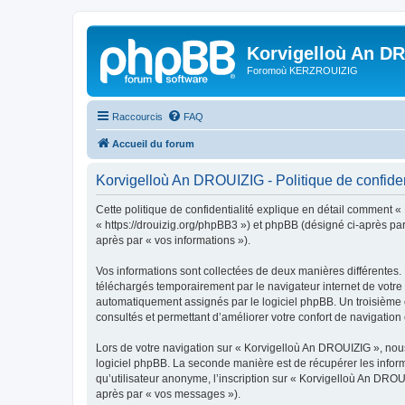
Korvigelloù An D
Foromoù KERZROUIZIG
Raccourcis
FAQ
Accueil du forum
Korvigelloù An DROUIZIG - Politique de confiden
Cette politique de confidentialité explique en détail comment «
« https://drouizig.org/phpBB3 ») et phpBB (désigné ci-après par 
après par « vos informations »).
Vos informations sont collectées de deux manières différentes.
téléchargés temporairement par le navigateur internet de votre 
automatiquement assignés par le logiciel phpBB. Un troisième co
consultés et permettant d’améliorer votre confort de navigation e
Lors de votre navigation sur « Korvigelloù An DROUIZIG », no
logiciel phpBB. La seconde manière est de récupérer les infor
qu’utilisateur anonyme, l’inscription sur « Korvigelloù An DROU
après par « vos messages »).