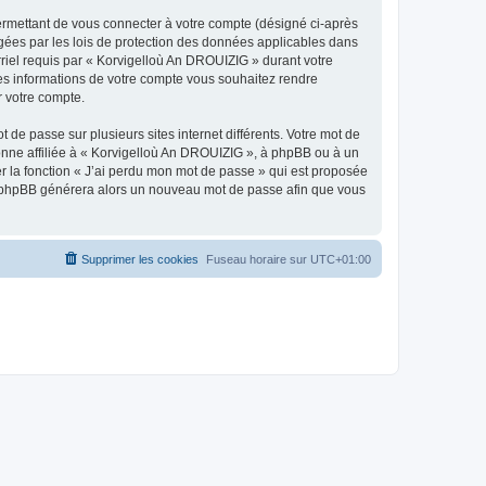
ermettant de vous connecter à votre compte (désigné ci-après
gées par les lois de protection des données applicables dans
rriel requis par « Korvigelloù An DROUIZIG » durant votre
lles informations de votre compte vous souhaitez rendre
r votre compte.
 de passe sur plusieurs sites internet différents. Votre mot de
nne affiliée à « Korvigelloù An DROUIZIG », à phpBB ou à un
er la fonction « J’ai perdu mon mot de passe » qui est proposée
ciel phpBB générera alors un nouveau mot de passe afin que vous
Supprimer les cookies
Fuseau horaire sur
UTC+01:00