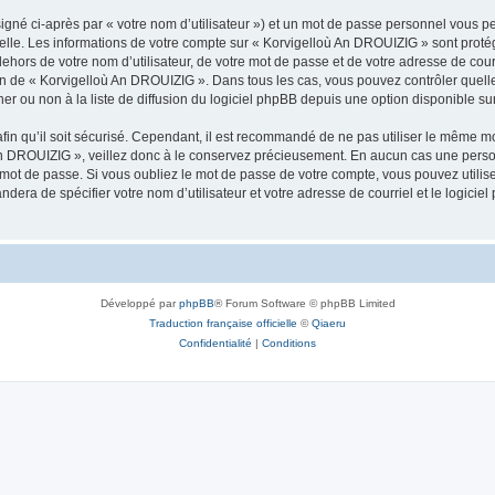
igné ci-après par « votre nom d’utilisateur ») et un mot de passe personnel vous p
nelle. Les informations de votre compte sur « Korvigelloù An DROUIZIG » sont proté
dehors de votre nom d’utilisateur, de votre mot de passe et de votre adresse de cou
rétion de « Korvigelloù An DROUIZIG ». Dans tous les cas, vous pouvez contrôler que
 ou non à la liste de diffusion du logiciel phpBB depuis une option disponible su
afin qu’il soit sécurisé. Cependant, il est recommandé de ne pas utiliser le même mot
An DROUIZIG », veillez donc à le conservez précieusement. En aucun cas une perso
 mot de passe. Si vous oubliez le mot de passe de votre compte, vous pouvez utilis
andera de spécifier votre nom d’utilisateur et votre adresse de courriel et le logi
Développé par
phpBB
® Forum Software © phpBB Limited
Traduction française officielle
©
Qiaeru
Confidentialité
|
Conditions