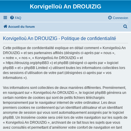
Korvigelloù An DROUIZIG
FAQ
Connexion
R
Accueil du forum
e
Korvigelloù An DROUIZIG - Politique de confidentialité
c
h
Cette politique de confidentialité explique en détail comment « Korvigelloù An
DROUIZIG » et ses partenaires affiliés (désignés ci-après par « nous »,
e
« notre », « nos », « Korvigelloù An DROUIZIG » et
r
« https://drouizig.org/phpBB3 ») et phpBB (désigné ci-après par « logiciel
phpBB » et « phpBB Limited ») utilisent toutes les informations collectées lors
c
des sessions d’utilisation de votre part (désignées ci-après par « vos
h
informations »).
e
Vos informations sont collectées de deux manières différentes. Premièrement,
r
en naviguant sur « Korvigelloù An DROUIZIG », le logiciel phpBB génèrera un
certain nombre de cookies qui sont de petits fichiers téléchargés
temporairement par le navigateur internet de votre ordinateur. Les deux
premiers cookies ne contiennent qu’un identifiant utilisateur et un identifiant
anonyme de session qui vous sont automatiquement assignés par le logiciel
phpBB. Un troisième cookie sera créé lors de votre navigation sur les sujets de
« Korvigelloù An DROUIZIG », archivant de ce fait tous les sujets que vous
avez consultés et permettant d’améliorer votre confort de navigation en tant