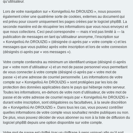
qu’utilisateur.
Lors de votre navigation sur « Korvigelloù An DROUIZIG », nous pouvons
également créer une quatrième sorte de cookies, externes au document qui
est prévu pour couvrir uniquement les pages créées par le logiciel phpBB. La
seconde manière est de récupérer les informations que vous nous envoyez et
que nous collectons. Ceci peut correspondre — mais n’est pas limité à — la
publication de messages en tant qu’utilisateur anonyme, l’inscription sur
« Korvigelloù An DROUIZIG » (désignée ci-après par « votre compte ») et les
messages que vous publiez après votre inscription et lors de votre connexion
(désignés ci-après par « vos messages »).
Votre compte contiendra au minimum un identifiant unique (désigné ci-après
par « votre nom d’utilisateur ») et un mot de passe personnel vous permettant
de vous connecter à votre compte (désigné ci-après par « votre mot de
passe ») et une adresse de courriel personnelle. Les informations de votre
compte sur « Korvigelloù An DROUIZIG » sont protégées par les lois de
protection des données applicables dans le pays qui héberge notre serveur.
Toutes les informations, en-dehors de votre nom d’utilisateur, de votre mot de
passe et de votre adresse de courriel requis par « Korvigelloù An DROUIZIG »
durant votre inscription, sont obligatoires ou facultatives, à la seule discrétion
de « Korvigelloù An DROUIZIG ». Dans tous les cas, vous pouvez contrôler
quelles informations de votre compte vous souhaitez rendre publiques ou non.
De plus, vous pouvez décider de vous abonner ou non à la liste de diffusion du
logiciel phpBB depuis une option disponible sur votre compte.
Votre mot de passe est chiffré (par un chiffrage à sens unique) afin qu’il soit