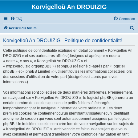
Korvigelloù An DROUIZIG
FAQ
Connexion
R
Accueil du forum
e
Korvigelloù An DROUIZIG - Politique de confidentialité
c
h
Cette politique de confidentialité explique en détail comment « Korvigelloù An
DROUIZIG » et ses partenaires affiliés (désignés ci-après par « nous »,
e
« notre », « nos », « Korvigelloù An DROUIZIG » et
r
« https://drouizig.org/phpBB3 ») et phpBB (désigné ci-après par « logiciel
phpBB » et « phpBB Limited ») utilisent toutes les informations collectées lors
c
des sessions d’utilisation de votre part (désignées ci-après par « vos
h
informations »).
e
Vos informations sont collectées de deux manières différentes. Premièrement,
r
en naviguant sur « Korvigelloù An DROUIZIG », le logiciel phpBB génèrera un
certain nombre de cookies qui sont de petits fichiers téléchargés
temporairement par le navigateur internet de votre ordinateur. Les deux
premiers cookies ne contiennent qu’un identifiant utilisateur et un identifiant
anonyme de session qui vous sont automatiquement assignés par le logiciel
phpBB. Un troisième cookie sera créé lors de votre navigation sur les sujets de
« Korvigelloù An DROUIZIG », archivant de ce fait tous les sujets que vous
avez consultés et permettant d’améliorer votre confort de navigation en tant