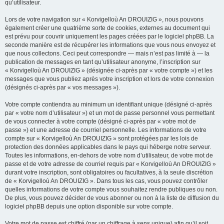
qu’utilisateur.
Lors de votre navigation sur « Korvigelloù An DROUIZIG », nous pouvons
également créer une quatrième sorte de cookies, externes au document qui
est prévu pour couvrir uniquement les pages créées par le logiciel phpBB. La
seconde manière est de récupérer les informations que vous nous envoyez et
que nous collectons. Ceci peut correspondre — mais n’est pas limité à — la
publication de messages en tant qu’utilisateur anonyme, l’inscription sur
« Korvigelloù An DROUIZIG » (désignée ci-après par « votre compte ») et les
messages que vous publiez après votre inscription et lors de votre connexion
(désignés ci-après par « vos messages »).
Votre compte contiendra au minimum un identifiant unique (désigné ci-après
par « votre nom d’utilisateur ») et un mot de passe personnel vous permettant
de vous connecter à votre compte (désigné ci-après par « votre mot de
passe ») et une adresse de courriel personnelle. Les informations de votre
compte sur « Korvigelloù An DROUIZIG » sont protégées par les lois de
protection des données applicables dans le pays qui héberge notre serveur.
Toutes les informations, en-dehors de votre nom d’utilisateur, de votre mot de
passe et de votre adresse de courriel requis par « Korvigelloù An DROUIZIG »
durant votre inscription, sont obligatoires ou facultatives, à la seule discrétion
de « Korvigelloù An DROUIZIG ». Dans tous les cas, vous pouvez contrôler
quelles informations de votre compte vous souhaitez rendre publiques ou non.
De plus, vous pouvez décider de vous abonner ou non à la liste de diffusion du
logiciel phpBB depuis une option disponible sur votre compte.
Votre mot de passe est chiffré (par un chiffrage à sens unique) afin qu’il soit