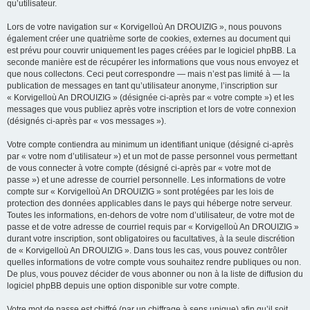
qu’utilisateur.
Lors de votre navigation sur « Korvigelloù An DROUIZIG », nous pouvons
également créer une quatrième sorte de cookies, externes au document qui
est prévu pour couvrir uniquement les pages créées par le logiciel phpBB. La
seconde manière est de récupérer les informations que vous nous envoyez et
que nous collectons. Ceci peut correspondre — mais n’est pas limité à — la
publication de messages en tant qu’utilisateur anonyme, l’inscription sur
« Korvigelloù An DROUIZIG » (désignée ci-après par « votre compte ») et les
messages que vous publiez après votre inscription et lors de votre connexion
(désignés ci-après par « vos messages »).
Votre compte contiendra au minimum un identifiant unique (désigné ci-après
par « votre nom d’utilisateur ») et un mot de passe personnel vous permettant
de vous connecter à votre compte (désigné ci-après par « votre mot de
passe ») et une adresse de courriel personnelle. Les informations de votre
compte sur « Korvigelloù An DROUIZIG » sont protégées par les lois de
protection des données applicables dans le pays qui héberge notre serveur.
Toutes les informations, en-dehors de votre nom d’utilisateur, de votre mot de
passe et de votre adresse de courriel requis par « Korvigelloù An DROUIZIG »
durant votre inscription, sont obligatoires ou facultatives, à la seule discrétion
de « Korvigelloù An DROUIZIG ». Dans tous les cas, vous pouvez contrôler
quelles informations de votre compte vous souhaitez rendre publiques ou non.
De plus, vous pouvez décider de vous abonner ou non à la liste de diffusion du
logiciel phpBB depuis une option disponible sur votre compte.
Votre mot de passe est chiffré (par un chiffrage à sens unique) afin qu’il soit