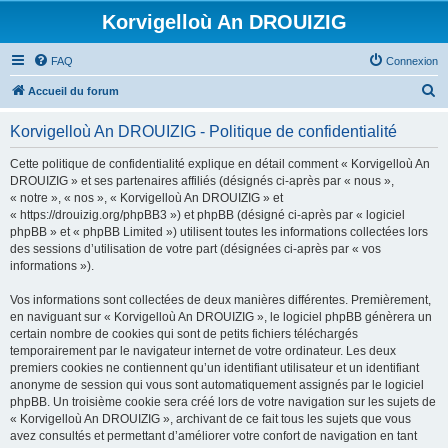
Korvigelloù An DROUIZIG
FAQ
Connexion
R
Accueil du forum
e
Korvigelloù An DROUIZIG - Politique de confidentialité
c
h
Cette politique de confidentialité explique en détail comment « Korvigelloù An
DROUIZIG » et ses partenaires affiliés (désignés ci-après par « nous »,
e
« notre », « nos », « Korvigelloù An DROUIZIG » et
r
« https://drouizig.org/phpBB3 ») et phpBB (désigné ci-après par « logiciel
phpBB » et « phpBB Limited ») utilisent toutes les informations collectées lors
c
des sessions d’utilisation de votre part (désignées ci-après par « vos
h
informations »).
e
Vos informations sont collectées de deux manières différentes. Premièrement,
r
en naviguant sur « Korvigelloù An DROUIZIG », le logiciel phpBB génèrera un
certain nombre de cookies qui sont de petits fichiers téléchargés
temporairement par le navigateur internet de votre ordinateur. Les deux
premiers cookies ne contiennent qu’un identifiant utilisateur et un identifiant
anonyme de session qui vous sont automatiquement assignés par le logiciel
phpBB. Un troisième cookie sera créé lors de votre navigation sur les sujets de
« Korvigelloù An DROUIZIG », archivant de ce fait tous les sujets que vous
avez consultés et permettant d’améliorer votre confort de navigation en tant