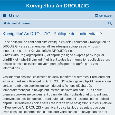
Korvigelloù An DROUIZIG
FAQ
Connexion
R
Accueil du forum
e
Korvigelloù An DROUIZIG - Politique de confidentialité
c
h
Cette politique de confidentialité explique en détail comment « Korvigelloù An
DROUIZIG » et ses partenaires affiliés (désignés ci-après par « nous »,
e
« notre », « nos », « Korvigelloù An DROUIZIG » et
r
« https://drouizig.org/phpBB3 ») et phpBB (désigné ci-après par « logiciel
phpBB » et « phpBB Limited ») utilisent toutes les informations collectées lors
c
des sessions d’utilisation de votre part (désignées ci-après par « vos
h
informations »).
e
Vos informations sont collectées de deux manières différentes. Premièrement,
r
en naviguant sur « Korvigelloù An DROUIZIG », le logiciel phpBB génèrera un
certain nombre de cookies qui sont de petits fichiers téléchargés
temporairement par le navigateur internet de votre ordinateur. Les deux
premiers cookies ne contiennent qu’un identifiant utilisateur et un identifiant
anonyme de session qui vous sont automatiquement assignés par le logiciel
phpBB. Un troisième cookie sera créé lors de votre navigation sur les sujets de
« Korvigelloù An DROUIZIG », archivant de ce fait tous les sujets que vous
avez consultés et permettant d’améliorer votre confort de navigation en tant