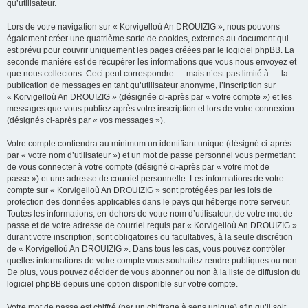
qu’utilisateur.
Lors de votre navigation sur « Korvigelloù An DROUIZIG », nous pouvons
également créer une quatrième sorte de cookies, externes au document qui
est prévu pour couvrir uniquement les pages créées par le logiciel phpBB. La
seconde manière est de récupérer les informations que vous nous envoyez et
que nous collectons. Ceci peut correspondre — mais n’est pas limité à — la
publication de messages en tant qu’utilisateur anonyme, l’inscription sur
« Korvigelloù An DROUIZIG » (désignée ci-après par « votre compte ») et les
messages que vous publiez après votre inscription et lors de votre connexion
(désignés ci-après par « vos messages »).
Votre compte contiendra au minimum un identifiant unique (désigné ci-après
par « votre nom d’utilisateur ») et un mot de passe personnel vous permettant
de vous connecter à votre compte (désigné ci-après par « votre mot de
passe ») et une adresse de courriel personnelle. Les informations de votre
compte sur « Korvigelloù An DROUIZIG » sont protégées par les lois de
protection des données applicables dans le pays qui héberge notre serveur.
Toutes les informations, en-dehors de votre nom d’utilisateur, de votre mot de
passe et de votre adresse de courriel requis par « Korvigelloù An DROUIZIG »
durant votre inscription, sont obligatoires ou facultatives, à la seule discrétion
de « Korvigelloù An DROUIZIG ». Dans tous les cas, vous pouvez contrôler
quelles informations de votre compte vous souhaitez rendre publiques ou non.
De plus, vous pouvez décider de vous abonner ou non à la liste de diffusion du
logiciel phpBB depuis une option disponible sur votre compte.
Votre mot de passe est chiffré (par un chiffrage à sens unique) afin qu’il soit