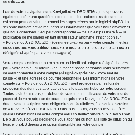
qu’utilisateur.
Lors de votre navigation sur « Korvigelloù An DROUIZIG », nous pouvons
également créer une quatrième sorte de cookies, externes au document qui
est prévu pour couvrir uniquement les pages créées par le logiciel phpBB. La
seconde manière est de récupérer les informations que vous nous envoyez et
que nous collectons. Ceci peut correspondre — mais n’est pas limité à — la
publication de messages en tant qu’utilisateur anonyme, l’inscription sur
« Korvigelloù An DROUIZIG » (désignée ci-après par « votre compte ») et les
messages que vous publiez après votre inscription et lors de votre connexion
(désignés ci-après par « vos messages »).
Votre compte contiendra au minimum un identifiant unique (désigné ci-après
par « votre nom d’utilisateur ») et un mot de passe personnel vous permettant
de vous connecter à votre compte (désigné ci-après par « votre mot de
passe ») et une adresse de courriel personnelle. Les informations de votre
compte sur « Korvigelloù An DROUIZIG » sont protégées par les lois de
protection des données applicables dans le pays qui héberge notre serveur.
Toutes les informations, en-dehors de votre nom d’utilisateur, de votre mot de
passe et de votre adresse de courriel requis par « Korvigelloù An DROUIZIG »
durant votre inscription, sont obligatoires ou facultatives, à la seule discrétion
de « Korvigelloù An DROUIZIG ». Dans tous les cas, vous pouvez contrôler
quelles informations de votre compte vous souhaitez rendre publiques ou non.
De plus, vous pouvez décider de vous abonner ou non à la liste de diffusion du
logiciel phpBB depuis une option disponible sur votre compte.
Votre mot de passe est chiffré (par un chiffrage à sens unique) afin qu’il soit