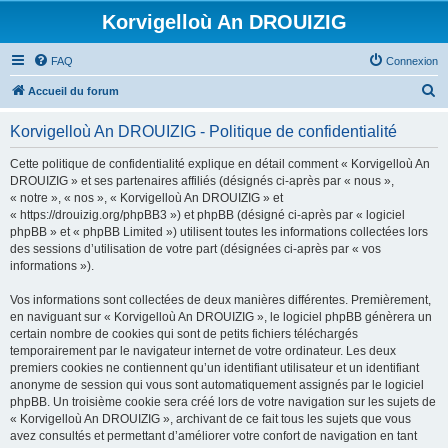
Korvigelloù An DROUIZIG
FAQ
Connexion
R
Accueil du forum
e
Korvigelloù An DROUIZIG - Politique de confidentialité
c
h
Cette politique de confidentialité explique en détail comment « Korvigelloù An
DROUIZIG » et ses partenaires affiliés (désignés ci-après par « nous »,
e
« notre », « nos », « Korvigelloù An DROUIZIG » et
r
« https://drouizig.org/phpBB3 ») et phpBB (désigné ci-après par « logiciel
phpBB » et « phpBB Limited ») utilisent toutes les informations collectées lors
c
des sessions d’utilisation de votre part (désignées ci-après par « vos
h
informations »).
e
Vos informations sont collectées de deux manières différentes. Premièrement,
r
en naviguant sur « Korvigelloù An DROUIZIG », le logiciel phpBB génèrera un
certain nombre de cookies qui sont de petits fichiers téléchargés
temporairement par le navigateur internet de votre ordinateur. Les deux
premiers cookies ne contiennent qu’un identifiant utilisateur et un identifiant
anonyme de session qui vous sont automatiquement assignés par le logiciel
phpBB. Un troisième cookie sera créé lors de votre navigation sur les sujets de
« Korvigelloù An DROUIZIG », archivant de ce fait tous les sujets que vous
avez consultés et permettant d’améliorer votre confort de navigation en tant