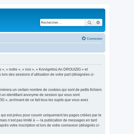
Rechercher
Recherche avancé
Connexion
s », « notre », « nos », « Korvigelloù An DROUIZIG » et
lors des sessions d’utilisation de votre part (désignées ci-
èrera un certain nombre de cookies qui sont de petits fichiers
et un identifiant anonyme de session qui vous sont
G », archivant de ce fait tous les sujets que vous avez
qui est prévu pour couvrir uniquement les pages créées par le
ais n’est pas limité à — la publication de messages en tant
rès votre inscription et lors de votre connexion (désignés ci-