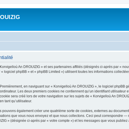
ROUIZIG
tialité
 Korvigelloù An DROUIZIG » et ses partenaires affiliés (désignés ci-après par « nou
« logiciel phpBB » et « phpBB Limited ») utilisent toutes les informations collectées 
 Premièrement, en naviguant sur « Korvigelloù An DROUIZIG », le logiciel phpBB gén
ordinateur. Les deux premiers cookies ne contiennent qu’un identifiant utilisateur 
okie sera créé lors de votre navigation sur les sujets de « Korvigelloù An DROUIZI
n tant qu’utilisateur.
us pouvons également créer une quatrième sorte de cookies, externes au document 
mations que vous nous envoyez et que nous collectons. Ceci peut correspondre — m
IZIG » (désignée ci-après par « votre compte ») et les messages que vous publiez ap