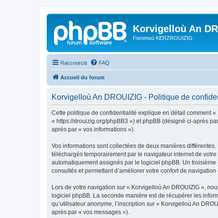
Korvigelloù An D
Foromoù KERZROUIZIG
Raccourcis
FAQ
Accueil du forum
Korvigelloù An DROUIZIG - Politique de confiden
Cette politique de confidentialité explique en détail comment «
« https://drouizig.org/phpBB3 ») et phpBB (désigné ci-après par 
après par « vos informations »).
Vos informations sont collectées de deux manières différentes.
téléchargés temporairement par le navigateur internet de votre 
automatiquement assignés par le logiciel phpBB. Un troisième co
consultés et permettant d’améliorer votre confort de navigation e
Lors de votre navigation sur « Korvigelloù An DROUIZIG », no
logiciel phpBB. La seconde manière est de récupérer les infor
qu’utilisateur anonyme, l’inscription sur « Korvigelloù An DROU
après par « vos messages »).