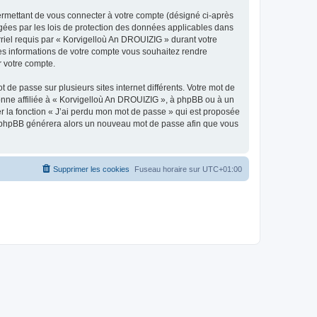
ermettant de vous connecter à votre compte (désigné ci-après
gées par les lois de protection des données applicables dans
rriel requis par « Korvigelloù An DROUIZIG » durant votre
lles informations de votre compte vous souhaitez rendre
r votre compte.
 de passe sur plusieurs sites internet différents. Votre mot de
nne affiliée à « Korvigelloù An DROUIZIG », à phpBB ou à un
er la fonction « J’ai perdu mon mot de passe » qui est proposée
ciel phpBB générera alors un nouveau mot de passe afin que vous
Supprimer les cookies
Fuseau horaire sur
UTC+01:00