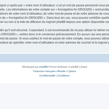
igné ci-après par « votre nom d’utilisateur ») et un mot de passe personnel vous p
nelle. Les informations de votre compte sur « Korvigelloù An DROUIZIG » sont proté
dehors de votre nom d’utilisateur, de votre mot de passe et de votre adresse de cou
rétion de « Korvigelloù An DROUIZIG ». Dans tous les cas, vous pouvez contrôler que
 ou non à la liste de diffusion du logiciel phpBB depuis une option disponible su
afin qu’il soit sécurisé. Cependant, il est recommandé de ne pas utiliser le même mot
An DROUIZIG », veillez donc à le conservez précieusement. En aucun cas une perso
 mot de passe. Si vous oubliez le mot de passe de votre compte, vous pouvez utilis
andera de spécifier votre nom d’utilisateur et votre adresse de courriel et le logi
Développé par
phpBB
® Forum Software © phpBB Limited
Traduction française officielle
©
Qiaeru
Confidentialité
|
Conditions