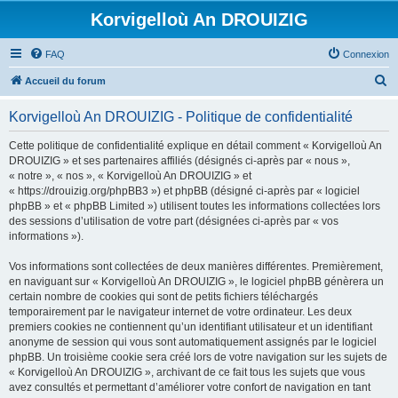
Korvigelloù An DROUIZIG
FAQ
Connexion
R
Accueil du forum
e
Korvigelloù An DROUIZIG - Politique de confidentialité
c
h
Cette politique de confidentialité explique en détail comment « Korvigelloù An
DROUIZIG » et ses partenaires affiliés (désignés ci-après par « nous »,
e
« notre », « nos », « Korvigelloù An DROUIZIG » et
r
« https://drouizig.org/phpBB3 ») et phpBB (désigné ci-après par « logiciel
phpBB » et « phpBB Limited ») utilisent toutes les informations collectées lors
c
des sessions d’utilisation de votre part (désignées ci-après par « vos
h
informations »).
e
Vos informations sont collectées de deux manières différentes. Premièrement,
r
en naviguant sur « Korvigelloù An DROUIZIG », le logiciel phpBB génèrera un
certain nombre de cookies qui sont de petits fichiers téléchargés
temporairement par le navigateur internet de votre ordinateur. Les deux
premiers cookies ne contiennent qu’un identifiant utilisateur et un identifiant
anonyme de session qui vous sont automatiquement assignés par le logiciel
phpBB. Un troisième cookie sera créé lors de votre navigation sur les sujets de
« Korvigelloù An DROUIZIG », archivant de ce fait tous les sujets que vous
avez consultés et permettant d’améliorer votre confort de navigation en tant