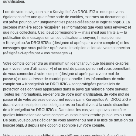
qu’utilisateur.
Lors de votre navigation sur « Korvigelloù An DROUIZIG », nous pouvons
également créer une quatrième sorte de cookies, externes au document qui
est prévu pour couvrir uniquement les pages créées par le logiciel phpBB. La
seconde manière est de récupérer les informations que vous nous envoyez et
que nous collectons. Ceci peut correspondre — mais n’est pas limité à — la
publication de messages en tant qu’utilisateur anonyme, l’inscription sur
« Korvigelloù An DROUIZIG » (désignée ci-après par « votre compte ») et les
messages que vous publiez après votre inscription et lors de votre connexion
(désignés ci-après par « vos messages »).
Votre compte contiendra au minimum un identifiant unique (désigné ci-après
par « votre nom d’utilisateur ») et un mot de passe personnel vous permettant
de vous connecter à votre compte (désigné ci-après par « votre mot de
passe ») et une adresse de courriel personnelle. Les informations de votre
compte sur « Korvigelloù An DROUIZIG » sont protégées par les lois de
protection des données applicables dans le pays qui héberge notre serveur.
Toutes les informations, en-dehors de votre nom d’utilisateur, de votre mot de
passe et de votre adresse de courriel requis par « Korvigelloù An DROUIZIG »
durant votre inscription, sont obligatoires ou facultatives, à la seule discrétion
de « Korvigelloù An DROUIZIG ». Dans tous les cas, vous pouvez contrôler
quelles informations de votre compte vous souhaitez rendre publiques ou non.
De plus, vous pouvez décider de vous abonner ou non à la liste de diffusion du
logiciel phpBB depuis une option disponible sur votre compte.
Votre mot de passe est chiffré (par un chiffrage à sens unique) afin qu’il soit