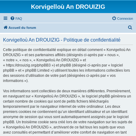
Korvigelloù An DROUIZIG
FAQ
Connexion
R
Accueil du forum
e
Korvigelloù An DROUIZIG - Politique de confidentialité
c
h
Cette politique de confidentialité explique en détail comment « Korvigelloù An
DROUIZIG » et ses partenaires affiliés (désignés ci-après par « nous »,
e
« notre », « nos », « Korvigelloù An DROUIZIG » et
r
« https://drouizig.org/phpBB3 ») et phpBB (désigné ci-après par « logiciel
phpBB » et « phpBB Limited ») utilisent toutes les informations collectées lors
c
des sessions d’utilisation de votre part (désignées ci-après par « vos
h
informations »).
e
Vos informations sont collectées de deux manières différentes. Premièrement,
r
en naviguant sur « Korvigelloù An DROUIZIG », le logiciel phpBB génèrera un
certain nombre de cookies qui sont de petits fichiers téléchargés
temporairement par le navigateur internet de votre ordinateur. Les deux
premiers cookies ne contiennent qu’un identifiant utilisateur et un identifiant
anonyme de session qui vous sont automatiquement assignés par le logiciel
phpBB. Un troisième cookie sera créé lors de votre navigation sur les sujets de
« Korvigelloù An DROUIZIG », archivant de ce fait tous les sujets que vous
avez consultés et permettant d’améliorer votre confort de navigation en tant