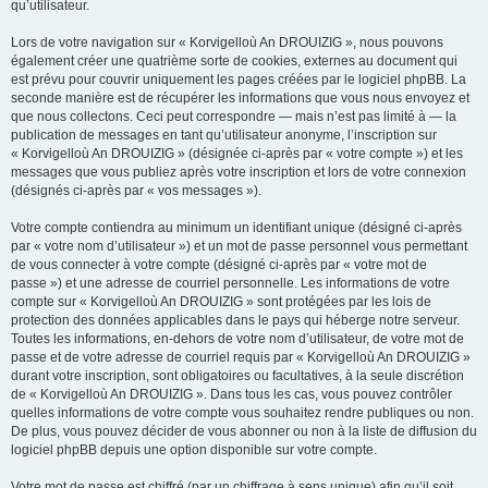
qu’utilisateur.
Lors de votre navigation sur « Korvigelloù An DROUIZIG », nous pouvons
également créer une quatrième sorte de cookies, externes au document qui
est prévu pour couvrir uniquement les pages créées par le logiciel phpBB. La
seconde manière est de récupérer les informations que vous nous envoyez et
que nous collectons. Ceci peut correspondre — mais n’est pas limité à — la
publication de messages en tant qu’utilisateur anonyme, l’inscription sur
« Korvigelloù An DROUIZIG » (désignée ci-après par « votre compte ») et les
messages que vous publiez après votre inscription et lors de votre connexion
(désignés ci-après par « vos messages »).
Votre compte contiendra au minimum un identifiant unique (désigné ci-après
par « votre nom d’utilisateur ») et un mot de passe personnel vous permettant
de vous connecter à votre compte (désigné ci-après par « votre mot de
passe ») et une adresse de courriel personnelle. Les informations de votre
compte sur « Korvigelloù An DROUIZIG » sont protégées par les lois de
protection des données applicables dans le pays qui héberge notre serveur.
Toutes les informations, en-dehors de votre nom d’utilisateur, de votre mot de
passe et de votre adresse de courriel requis par « Korvigelloù An DROUIZIG »
durant votre inscription, sont obligatoires ou facultatives, à la seule discrétion
de « Korvigelloù An DROUIZIG ». Dans tous les cas, vous pouvez contrôler
quelles informations de votre compte vous souhaitez rendre publiques ou non.
De plus, vous pouvez décider de vous abonner ou non à la liste de diffusion du
logiciel phpBB depuis une option disponible sur votre compte.
Votre mot de passe est chiffré (par un chiffrage à sens unique) afin qu’il soit