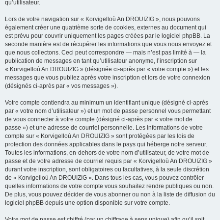
qu’utilisateur.
Lors de votre navigation sur « Korvigelloù An DROUIZIG », nous pouvons
également créer une quatrième sorte de cookies, externes au document qui
est prévu pour couvrir uniquement les pages créées par le logiciel phpBB. La
seconde manière est de récupérer les informations que vous nous envoyez et
que nous collectons. Ceci peut correspondre — mais n’est pas limité à — la
publication de messages en tant qu’utilisateur anonyme, l’inscription sur
« Korvigelloù An DROUIZIG » (désignée ci-après par « votre compte ») et les
messages que vous publiez après votre inscription et lors de votre connexion
(désignés ci-après par « vos messages »).
Votre compte contiendra au minimum un identifiant unique (désigné ci-après
par « votre nom d’utilisateur ») et un mot de passe personnel vous permettant
de vous connecter à votre compte (désigné ci-après par « votre mot de
passe ») et une adresse de courriel personnelle. Les informations de votre
compte sur « Korvigelloù An DROUIZIG » sont protégées par les lois de
protection des données applicables dans le pays qui héberge notre serveur.
Toutes les informations, en-dehors de votre nom d’utilisateur, de votre mot de
passe et de votre adresse de courriel requis par « Korvigelloù An DROUIZIG »
durant votre inscription, sont obligatoires ou facultatives, à la seule discrétion
de « Korvigelloù An DROUIZIG ». Dans tous les cas, vous pouvez contrôler
quelles informations de votre compte vous souhaitez rendre publiques ou non.
De plus, vous pouvez décider de vous abonner ou non à la liste de diffusion du
logiciel phpBB depuis une option disponible sur votre compte.
Votre mot de passe est chiffré (par un chiffrage à sens unique) afin qu’il soit