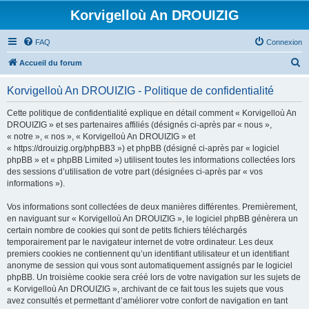
Korvigelloù An DROUIZIG
FAQ
Connexion
R
Accueil du forum
e
Korvigelloù An DROUIZIG - Politique de confidentialité
c
h
Cette politique de confidentialité explique en détail comment « Korvigelloù An
DROUIZIG » et ses partenaires affiliés (désignés ci-après par « nous »,
e
« notre », « nos », « Korvigelloù An DROUIZIG » et
r
« https://drouizig.org/phpBB3 ») et phpBB (désigné ci-après par « logiciel
phpBB » et « phpBB Limited ») utilisent toutes les informations collectées lors
c
des sessions d’utilisation de votre part (désignées ci-après par « vos
h
informations »).
e
Vos informations sont collectées de deux manières différentes. Premièrement,
r
en naviguant sur « Korvigelloù An DROUIZIG », le logiciel phpBB génèrera un
certain nombre de cookies qui sont de petits fichiers téléchargés
temporairement par le navigateur internet de votre ordinateur. Les deux
premiers cookies ne contiennent qu’un identifiant utilisateur et un identifiant
anonyme de session qui vous sont automatiquement assignés par le logiciel
phpBB. Un troisième cookie sera créé lors de votre navigation sur les sujets de
« Korvigelloù An DROUIZIG », archivant de ce fait tous les sujets que vous
avez consultés et permettant d’améliorer votre confort de navigation en tant