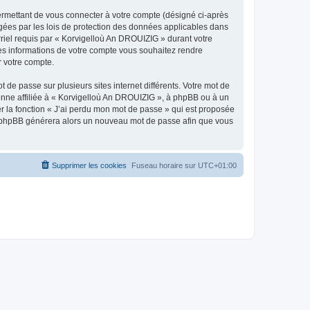
ermettant de vous connecter à votre compte (désigné ci-après
gées par les lois de protection des données applicables dans
rriel requis par « Korvigelloù An DROUIZIG » durant votre
lles informations de votre compte vous souhaitez rendre
r votre compte.
 de passe sur plusieurs sites internet différents. Votre mot de
nne affiliée à « Korvigelloù An DROUIZIG », à phpBB ou à un
er la fonction « J’ai perdu mon mot de passe » qui est proposée
ciel phpBB générera alors un nouveau mot de passe afin que vous
Supprimer les cookies
Fuseau horaire sur
UTC+01:00