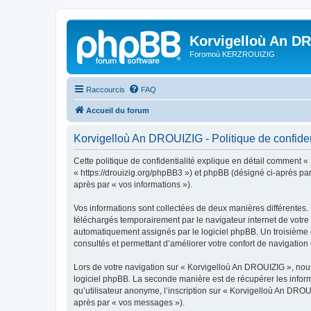
Korvigelloù An D
Foromoù KERZROUIZIG
Raccourcis
FAQ
Accueil du forum
Korvigelloù An DROUIZIG - Politique de confiden
Cette politique de confidentialité explique en détail comment «
« https://drouizig.org/phpBB3 ») et phpBB (désigné ci-après par 
après par « vos informations »).
Vos informations sont collectées de deux manières différentes.
téléchargés temporairement par le navigateur internet de votre 
automatiquement assignés par le logiciel phpBB. Un troisième co
consultés et permettant d’améliorer votre confort de navigation e
Lors de votre navigation sur « Korvigelloù An DROUIZIG », no
logiciel phpBB. La seconde manière est de récupérer les infor
qu’utilisateur anonyme, l’inscription sur « Korvigelloù An DROU
après par « vos messages »).