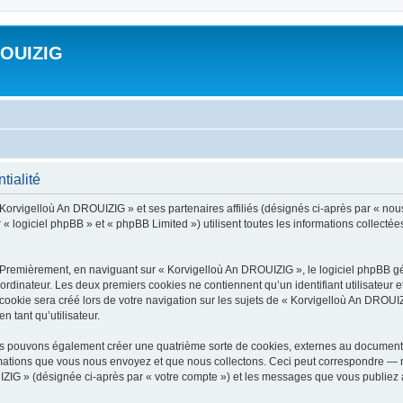
ROUIZIG
tialité
 Korvigelloù An DROUIZIG » et ses partenaires affiliés (désignés ci-après par « nou
« logiciel phpBB » et « phpBB Limited ») utilisent toutes les informations collectées 
 Premièrement, en naviguant sur « Korvigelloù An DROUIZIG », le logiciel phpBB gén
ordinateur. Les deux premiers cookies ne contiennent qu’un identifiant utilisateur 
okie sera créé lors de votre navigation sur les sujets de « Korvigelloù An DROUIZI
n tant qu’utilisateur.
us pouvons également créer une quatrième sorte de cookies, externes au document 
mations que vous nous envoyez et que nous collectons. Ceci peut correspondre — m
IZIG » (désignée ci-après par « votre compte ») et les messages que vous publiez ap