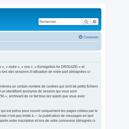
Rechercher
Recherche avancé
Connexion
s », « notre », « nos », « Korvigelloù An DROUIZIG » et
lors des sessions d’utilisation de votre part (désignées ci-
èrera un certain nombre de cookies qui sont de petits fichiers
et un identifiant anonyme de session qui vous sont
G », archivant de ce fait tous les sujets que vous avez
qui est prévu pour couvrir uniquement les pages créées par le
ais n’est pas limité à — la publication de messages en tant
rès votre inscription et lors de votre connexion (désignés ci-