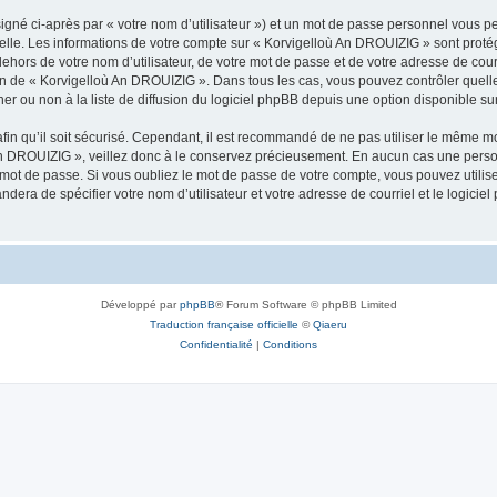
igné ci-après par « votre nom d’utilisateur ») et un mot de passe personnel vous p
nelle. Les informations de votre compte sur « Korvigelloù An DROUIZIG » sont proté
dehors de votre nom d’utilisateur, de votre mot de passe et de votre adresse de cou
rétion de « Korvigelloù An DROUIZIG ». Dans tous les cas, vous pouvez contrôler que
 ou non à la liste de diffusion du logiciel phpBB depuis une option disponible su
afin qu’il soit sécurisé. Cependant, il est recommandé de ne pas utiliser le même mot
An DROUIZIG », veillez donc à le conservez précieusement. En aucun cas une perso
 mot de passe. Si vous oubliez le mot de passe de votre compte, vous pouvez utilis
andera de spécifier votre nom d’utilisateur et votre adresse de courriel et le logi
Développé par
phpBB
® Forum Software © phpBB Limited
Traduction française officielle
©
Qiaeru
Confidentialité
|
Conditions