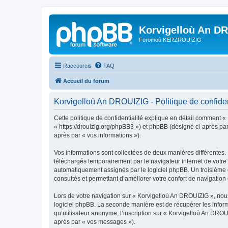
Korvigelloù An D
Foromoù KERZROUIZIG
Raccourcis
FAQ
Accueil du forum
Korvigelloù An DROUIZIG - Politique de confiden
Cette politique de confidentialité explique en détail comment «
« https://drouizig.org/phpBB3 ») et phpBB (désigné ci-après par 
après par « vos informations »).
Vos informations sont collectées de deux manières différentes.
téléchargés temporairement par le navigateur internet de votre 
automatiquement assignés par le logiciel phpBB. Un troisième co
consultés et permettant d’améliorer votre confort de navigation e
Lors de votre navigation sur « Korvigelloù An DROUIZIG », no
logiciel phpBB. La seconde manière est de récupérer les infor
qu’utilisateur anonyme, l’inscription sur « Korvigelloù An DROU
après par « vos messages »).