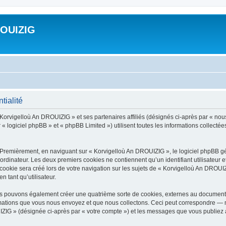
ROUIZIG
tialité
 Korvigelloù An DROUIZIG » et ses partenaires affiliés (désignés ci-après par « nou
« logiciel phpBB » et « phpBB Limited ») utilisent toutes les informations collectées 
 Premièrement, en naviguant sur « Korvigelloù An DROUIZIG », le logiciel phpBB gén
ordinateur. Les deux premiers cookies ne contiennent qu’un identifiant utilisateur 
okie sera créé lors de votre navigation sur les sujets de « Korvigelloù An DROUIZI
n tant qu’utilisateur.
us pouvons également créer une quatrième sorte de cookies, externes au document 
mations que vous nous envoyez et que nous collectons. Ceci peut correspondre — m
IZIG » (désignée ci-après par « votre compte ») et les messages que vous publiez ap