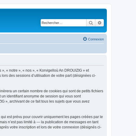
Rechercher
Recherche avancé
Connexion
s », « notre », « nos », « Korvigelloù An DROUIZIG » et
lors des sessions d’utilisation de votre part (désignées ci-
èrera un certain nombre de cookies qui sont de petits fichiers
et un identifiant anonyme de session qui vous sont
G », archivant de ce fait tous les sujets que vous avez
qui est prévu pour couvrir uniquement les pages créées par le
ais n’est pas limité à — la publication de messages en tant
rès votre inscription et lors de votre connexion (désignés ci-