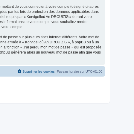
ermettant de vous connecter à votre compte (désigné ci-après
gées par les lois de protection des données applicables dans
rriel requis par « Korvigelloù An DROUIZIG » durant votre
lles informations de votre compte vous souhaitez rendre
r votre compte.
 de passe sur plusieurs sites internet différents. Votre mot de
nne affiliée à « Korvigelloù An DROUIZIG », à phpBB ou à un
er la fonction « J’ai perdu mon mot de passe » qui est proposée
ciel phpBB générera alors un nouveau mot de passe afin que vous
Supprimer les cookies
Fuseau horaire sur
UTC+01:00