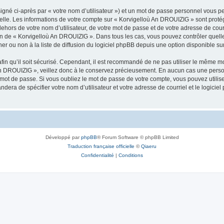
igné ci-après par « votre nom d’utilisateur ») et un mot de passe personnel vous p
nelle. Les informations de votre compte sur « Korvigelloù An DROUIZIG » sont proté
dehors de votre nom d’utilisateur, de votre mot de passe et de votre adresse de cou
rétion de « Korvigelloù An DROUIZIG ». Dans tous les cas, vous pouvez contrôler que
 ou non à la liste de diffusion du logiciel phpBB depuis une option disponible su
afin qu’il soit sécurisé. Cependant, il est recommandé de ne pas utiliser le même mot
An DROUIZIG », veillez donc à le conservez précieusement. En aucun cas une perso
 mot de passe. Si vous oubliez le mot de passe de votre compte, vous pouvez utilis
andera de spécifier votre nom d’utilisateur et votre adresse de courriel et le logi
Développé par
phpBB
® Forum Software © phpBB Limited
Traduction française officielle
©
Qiaeru
Confidentialité
|
Conditions