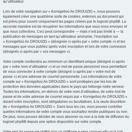
qu’utilisateur.
Lors de votre navigation sur « Korvigelloù An DROUIZIG », nous pouvons
également créer une quatrième sorte de cookies, externes au document qui
est prévu pour couvrir uniquement les pages créées par le logiciel phpBB. La
seconde manière est de récupérer les informations que vous nous envoyez et
que nous collectons. Ceci peut correspondre — mais n’est pas limité à — la
publication de messages en tant qu’utilisateur anonyme, l’inscription sur
« Korvigelloù An DROUIZIG » (désignée ci-après par « votre compte ») et les
messages que vous publiez après votre inscription et lors de votre connexion
(désignés ci-après par « vos messages »).
Votre compte contiendra au minimum un identifiant unique (désigné ci-après
par « votre nom d’utilisateur ») et un mot de passe personnel vous permettant
de vous connecter à votre compte (désigné ci-après par « votre mot de
passe ») et une adresse de courriel personnelle. Les informations de votre
compte sur « Korvigelloù An DROUIZIG » sont protégées par les lois de
protection des données applicables dans le pays qui héberge notre serveur.
Toutes les informations, en-dehors de votre nom d’utilisateur, de votre mot de
passe et de votre adresse de courriel requis par « Korvigelloù An DROUIZIG »
durant votre inscription, sont obligatoires ou facultatives, à la seule discrétion
de « Korvigelloù An DROUIZIG ». Dans tous les cas, vous pouvez contrôler
quelles informations de votre compte vous souhaitez rendre publiques ou non.
De plus, vous pouvez décider de vous abonner ou non à la liste de diffusion du
logiciel phpBB depuis une option disponible sur votre compte.
Votre mot de passe est chiffré (par un chiffrage à sens unique) afin qu’il soit