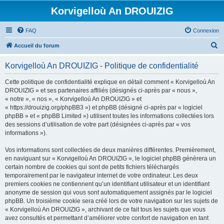
Korvigelloù An DROUIZIG
FAQ
Connexion
R
Accueil du forum
e
Korvigelloù An DROUIZIG - Politique de confidentialité
c
h
Cette politique de confidentialité explique en détail comment « Korvigelloù An
DROUIZIG » et ses partenaires affiliés (désignés ci-après par « nous »,
e
« notre », « nos », « Korvigelloù An DROUIZIG » et
r
« https://drouizig.org/phpBB3 ») et phpBB (désigné ci-après par « logiciel
phpBB » et « phpBB Limited ») utilisent toutes les informations collectées lors
c
des sessions d’utilisation de votre part (désignées ci-après par « vos
h
informations »).
e
Vos informations sont collectées de deux manières différentes. Premièrement,
r
en naviguant sur « Korvigelloù An DROUIZIG », le logiciel phpBB génèrera un
certain nombre de cookies qui sont de petits fichiers téléchargés
temporairement par le navigateur internet de votre ordinateur. Les deux
premiers cookies ne contiennent qu’un identifiant utilisateur et un identifiant
anonyme de session qui vous sont automatiquement assignés par le logiciel
phpBB. Un troisième cookie sera créé lors de votre navigation sur les sujets de
« Korvigelloù An DROUIZIG », archivant de ce fait tous les sujets que vous
avez consultés et permettant d’améliorer votre confort de navigation en tant