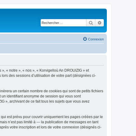
Rechercher
Recherche avancé
Connexion
s », « notre », « nos », « Korvigelloù An DROUIZIG » et
lors des sessions d’utilisation de votre part (désignées ci-
èrera un certain nombre de cookies qui sont de petits fichiers
et un identifiant anonyme de session qui vous sont
G », archivant de ce fait tous les sujets que vous avez
qui est prévu pour couvrir uniquement les pages créées par le
ais n’est pas limité à — la publication de messages en tant
rès votre inscription et lors de votre connexion (désignés ci-