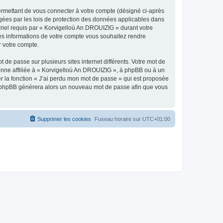
ermettant de vous connecter à votre compte (désigné ci-après
gées par les lois de protection des données applicables dans
rriel requis par « Korvigelloù An DROUIZIG » durant votre
lles informations de votre compte vous souhaitez rendre
r votre compte.
 de passe sur plusieurs sites internet différents. Votre mot de
nne affiliée à « Korvigelloù An DROUIZIG », à phpBB ou à un
er la fonction « J’ai perdu mon mot de passe » qui est proposée
ciel phpBB générera alors un nouveau mot de passe afin que vous
Supprimer les cookies
Fuseau horaire sur
UTC+01:00