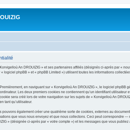
ROUIZIG
tialité
 Korvigelloù An DROUIZIG » et ses partenaires affiliés (désignés ci-après par « nou
« logiciel phpBB » et « phpBB Limited ») utilisent toutes les informations collectées 
 Premièrement, en naviguant sur « Korvigelloù An DROUIZIG », le logiciel phpBB gén
ordinateur. Les deux premiers cookies ne contiennent qu’un identifiant utilisateur 
okie sera créé lors de votre navigation sur les sujets de « Korvigelloù An DROUIZI
n tant qu’utilisateur.
us pouvons également créer une quatrième sorte de cookies, externes au document 
mations que vous nous envoyez et que nous collectons. Ceci peut correspondre — m
IZIG » (désignée ci-après par « votre compte ») et les messages que vous publiez ap