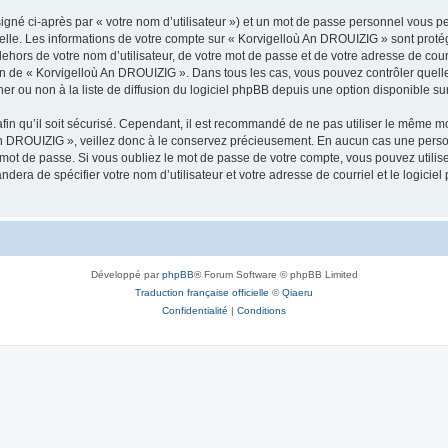
igné ci-après par « votre nom d’utilisateur ») et un mot de passe personnel vous p
nelle. Les informations de votre compte sur « Korvigelloù An DROUIZIG » sont proté
dehors de votre nom d’utilisateur, de votre mot de passe et de votre adresse de cou
rétion de « Korvigelloù An DROUIZIG ». Dans tous les cas, vous pouvez contrôler que
 ou non à la liste de diffusion du logiciel phpBB depuis une option disponible su
afin qu’il soit sécurisé. Cependant, il est recommandé de ne pas utiliser le même mot
An DROUIZIG », veillez donc à le conservez précieusement. En aucun cas une perso
 mot de passe. Si vous oubliez le mot de passe de votre compte, vous pouvez utilis
andera de spécifier votre nom d’utilisateur et votre adresse de courriel et le logi
Développé par
phpBB
® Forum Software © phpBB Limited
Traduction française officielle
©
Qiaeru
Confidentialité
|
Conditions