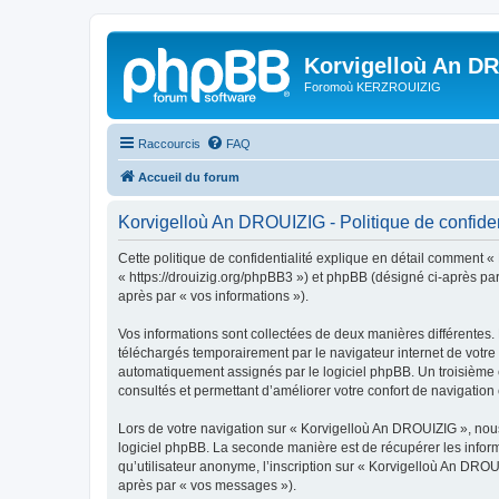
Korvigelloù An D
Foromoù KERZROUIZIG
Raccourcis
FAQ
Accueil du forum
Korvigelloù An DROUIZIG - Politique de confiden
Cette politique de confidentialité explique en détail comment «
« https://drouizig.org/phpBB3 ») et phpBB (désigné ci-après par 
après par « vos informations »).
Vos informations sont collectées de deux manières différentes.
téléchargés temporairement par le navigateur internet de votre 
automatiquement assignés par le logiciel phpBB. Un troisième co
consultés et permettant d’améliorer votre confort de navigation e
Lors de votre navigation sur « Korvigelloù An DROUIZIG », no
logiciel phpBB. La seconde manière est de récupérer les infor
qu’utilisateur anonyme, l’inscription sur « Korvigelloù An DROU
après par « vos messages »).