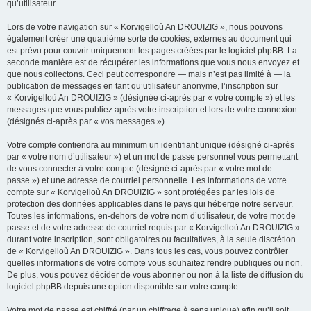
qu’utilisateur.
Lors de votre navigation sur « Korvigelloù An DROUIZIG », nous pouvons
également créer une quatrième sorte de cookies, externes au document qui
est prévu pour couvrir uniquement les pages créées par le logiciel phpBB. La
seconde manière est de récupérer les informations que vous nous envoyez et
que nous collectons. Ceci peut correspondre — mais n’est pas limité à — la
publication de messages en tant qu’utilisateur anonyme, l’inscription sur
« Korvigelloù An DROUIZIG » (désignée ci-après par « votre compte ») et les
messages que vous publiez après votre inscription et lors de votre connexion
(désignés ci-après par « vos messages »).
Votre compte contiendra au minimum un identifiant unique (désigné ci-après
par « votre nom d’utilisateur ») et un mot de passe personnel vous permettant
de vous connecter à votre compte (désigné ci-après par « votre mot de
passe ») et une adresse de courriel personnelle. Les informations de votre
compte sur « Korvigelloù An DROUIZIG » sont protégées par les lois de
protection des données applicables dans le pays qui héberge notre serveur.
Toutes les informations, en-dehors de votre nom d’utilisateur, de votre mot de
passe et de votre adresse de courriel requis par « Korvigelloù An DROUIZIG »
durant votre inscription, sont obligatoires ou facultatives, à la seule discrétion
de « Korvigelloù An DROUIZIG ». Dans tous les cas, vous pouvez contrôler
quelles informations de votre compte vous souhaitez rendre publiques ou non.
De plus, vous pouvez décider de vous abonner ou non à la liste de diffusion du
logiciel phpBB depuis une option disponible sur votre compte.
Votre mot de passe est chiffré (par un chiffrage à sens unique) afin qu’il soit