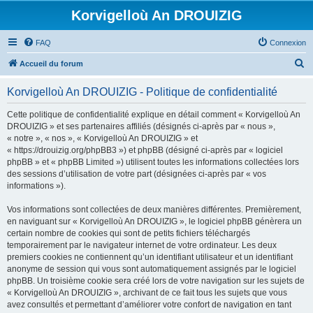
Korvigelloù An DROUIZIG
FAQ
Connexion
R
Accueil du forum
e
Korvigelloù An DROUIZIG - Politique de confidentialité
c
h
Cette politique de confidentialité explique en détail comment « Korvigelloù An
DROUIZIG » et ses partenaires affiliés (désignés ci-après par « nous »,
e
« notre », « nos », « Korvigelloù An DROUIZIG » et
r
« https://drouizig.org/phpBB3 ») et phpBB (désigné ci-après par « logiciel
phpBB » et « phpBB Limited ») utilisent toutes les informations collectées lors
c
des sessions d’utilisation de votre part (désignées ci-après par « vos
h
informations »).
e
Vos informations sont collectées de deux manières différentes. Premièrement,
r
en naviguant sur « Korvigelloù An DROUIZIG », le logiciel phpBB génèrera un
certain nombre de cookies qui sont de petits fichiers téléchargés
temporairement par le navigateur internet de votre ordinateur. Les deux
premiers cookies ne contiennent qu’un identifiant utilisateur et un identifiant
anonyme de session qui vous sont automatiquement assignés par le logiciel
phpBB. Un troisième cookie sera créé lors de votre navigation sur les sujets de
« Korvigelloù An DROUIZIG », archivant de ce fait tous les sujets que vous
avez consultés et permettant d’améliorer votre confort de navigation en tant