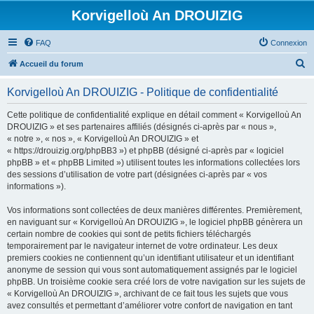
Korvigelloù An DROUIZIG
FAQ
Connexion
R
Accueil du forum
e
Korvigelloù An DROUIZIG - Politique de confidentialité
c
h
Cette politique de confidentialité explique en détail comment « Korvigelloù An
DROUIZIG » et ses partenaires affiliés (désignés ci-après par « nous »,
e
« notre », « nos », « Korvigelloù An DROUIZIG » et
r
« https://drouizig.org/phpBB3 ») et phpBB (désigné ci-après par « logiciel
phpBB » et « phpBB Limited ») utilisent toutes les informations collectées lors
c
des sessions d’utilisation de votre part (désignées ci-après par « vos
h
informations »).
e
Vos informations sont collectées de deux manières différentes. Premièrement,
r
en naviguant sur « Korvigelloù An DROUIZIG », le logiciel phpBB génèrera un
certain nombre de cookies qui sont de petits fichiers téléchargés
temporairement par le navigateur internet de votre ordinateur. Les deux
premiers cookies ne contiennent qu’un identifiant utilisateur et un identifiant
anonyme de session qui vous sont automatiquement assignés par le logiciel
phpBB. Un troisième cookie sera créé lors de votre navigation sur les sujets de
« Korvigelloù An DROUIZIG », archivant de ce fait tous les sujets que vous
avez consultés et permettant d’améliorer votre confort de navigation en tant