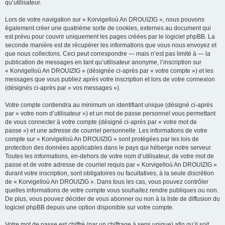
qu’utilisateur.
Lors de votre navigation sur « Korvigelloù An DROUIZIG », nous pouvons
également créer une quatrième sorte de cookies, externes au document qui
est prévu pour couvrir uniquement les pages créées par le logiciel phpBB. La
seconde manière est de récupérer les informations que vous nous envoyez et
que nous collectons. Ceci peut correspondre — mais n’est pas limité à — la
publication de messages en tant qu’utilisateur anonyme, l’inscription sur
« Korvigelloù An DROUIZIG » (désignée ci-après par « votre compte ») et les
messages que vous publiez après votre inscription et lors de votre connexion
(désignés ci-après par « vos messages »).
Votre compte contiendra au minimum un identifiant unique (désigné ci-après
par « votre nom d’utilisateur ») et un mot de passe personnel vous permettant
de vous connecter à votre compte (désigné ci-après par « votre mot de
passe ») et une adresse de courriel personnelle. Les informations de votre
compte sur « Korvigelloù An DROUIZIG » sont protégées par les lois de
protection des données applicables dans le pays qui héberge notre serveur.
Toutes les informations, en-dehors de votre nom d’utilisateur, de votre mot de
passe et de votre adresse de courriel requis par « Korvigelloù An DROUIZIG »
durant votre inscription, sont obligatoires ou facultatives, à la seule discrétion
de « Korvigelloù An DROUIZIG ». Dans tous les cas, vous pouvez contrôler
quelles informations de votre compte vous souhaitez rendre publiques ou non.
De plus, vous pouvez décider de vous abonner ou non à la liste de diffusion du
logiciel phpBB depuis une option disponible sur votre compte.
Votre mot de passe est chiffré (par un chiffrage à sens unique) afin qu’il soit