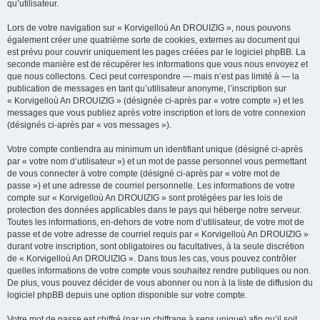
qu’utilisateur.
Lors de votre navigation sur « Korvigelloù An DROUIZIG », nous pouvons
également créer une quatrième sorte de cookies, externes au document qui
est prévu pour couvrir uniquement les pages créées par le logiciel phpBB. La
seconde manière est de récupérer les informations que vous nous envoyez et
que nous collectons. Ceci peut correspondre — mais n’est pas limité à — la
publication de messages en tant qu’utilisateur anonyme, l’inscription sur
« Korvigelloù An DROUIZIG » (désignée ci-après par « votre compte ») et les
messages que vous publiez après votre inscription et lors de votre connexion
(désignés ci-après par « vos messages »).
Votre compte contiendra au minimum un identifiant unique (désigné ci-après
par « votre nom d’utilisateur ») et un mot de passe personnel vous permettant
de vous connecter à votre compte (désigné ci-après par « votre mot de
passe ») et une adresse de courriel personnelle. Les informations de votre
compte sur « Korvigelloù An DROUIZIG » sont protégées par les lois de
protection des données applicables dans le pays qui héberge notre serveur.
Toutes les informations, en-dehors de votre nom d’utilisateur, de votre mot de
passe et de votre adresse de courriel requis par « Korvigelloù An DROUIZIG »
durant votre inscription, sont obligatoires ou facultatives, à la seule discrétion
de « Korvigelloù An DROUIZIG ». Dans tous les cas, vous pouvez contrôler
quelles informations de votre compte vous souhaitez rendre publiques ou non.
De plus, vous pouvez décider de vous abonner ou non à la liste de diffusion du
logiciel phpBB depuis une option disponible sur votre compte.
Votre mot de passe est chiffré (par un chiffrage à sens unique) afin qu’il soit