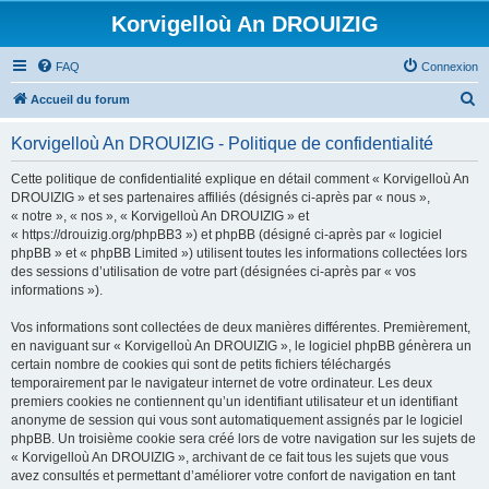
Korvigelloù An DROUIZIG
FAQ
Connexion
R
Accueil du forum
e
Korvigelloù An DROUIZIG - Politique de confidentialité
c
h
Cette politique de confidentialité explique en détail comment « Korvigelloù An
DROUIZIG » et ses partenaires affiliés (désignés ci-après par « nous »,
e
« notre », « nos », « Korvigelloù An DROUIZIG » et
r
« https://drouizig.org/phpBB3 ») et phpBB (désigné ci-après par « logiciel
phpBB » et « phpBB Limited ») utilisent toutes les informations collectées lors
c
des sessions d’utilisation de votre part (désignées ci-après par « vos
h
informations »).
e
Vos informations sont collectées de deux manières différentes. Premièrement,
r
en naviguant sur « Korvigelloù An DROUIZIG », le logiciel phpBB génèrera un
certain nombre de cookies qui sont de petits fichiers téléchargés
temporairement par le navigateur internet de votre ordinateur. Les deux
premiers cookies ne contiennent qu’un identifiant utilisateur et un identifiant
anonyme de session qui vous sont automatiquement assignés par le logiciel
phpBB. Un troisième cookie sera créé lors de votre navigation sur les sujets de
« Korvigelloù An DROUIZIG », archivant de ce fait tous les sujets que vous
avez consultés et permettant d’améliorer votre confort de navigation en tant